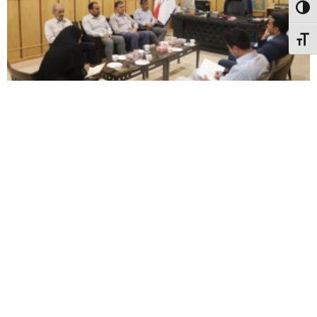
الت کنتراست بالا
نظیم اندازهٔ فونت