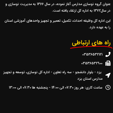
عنوان گروه نوسازي مدارس آغاز نموده، در سال 1366 به مديريت نوسازي و
در سال1372 به اداره کل ارتقاء يافته است.
اين اداره کل وظيفه احداث، تکميل، تعمير و تجهيز واحدهاي آموزشي استان
را به عهده دارد.
راه های ارتباطی
03536532121
03536532900
یزد - بلوار دانشجو - سه راه تعاون - اداره کل نوسازی، توسعه و تجهیز
مدارس استان یزد
ساعت کاری:‌ هر روز 07:30 الی 14:00 - پنجشنبه ها 07:30 الی 13:00