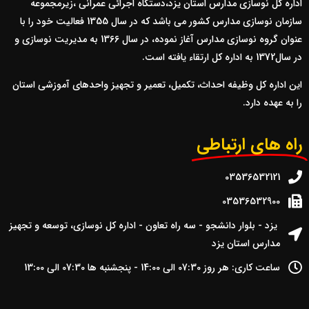
اداره کل نوسازي مدارس استان یزد،دستگاه اجرائي عمراني ،زيرمجموعه
سازمان نوسازي مدارس کشور مي باشد که در سال 1355 فعاليت خود را با
عنوان گروه نوسازي مدارس آغاز نموده، در سال 1366 به مديريت نوسازي و
در سال1372 به اداره کل ارتقاء يافته است.
اين اداره کل وظيفه احداث، تکميل، تعمير و تجهيز واحدهاي آموزشي استان
را به عهده دارد.
راه های ارتباطی
03536532121
03536532900
یزد - بلوار دانشجو - سه راه تعاون - اداره کل نوسازی، توسعه و تجهیز
مدارس استان یزد
ساعت کاری:‌ هر روز 07:30 الی 14:00 - پنجشنبه ها 07:30 الی 13:00